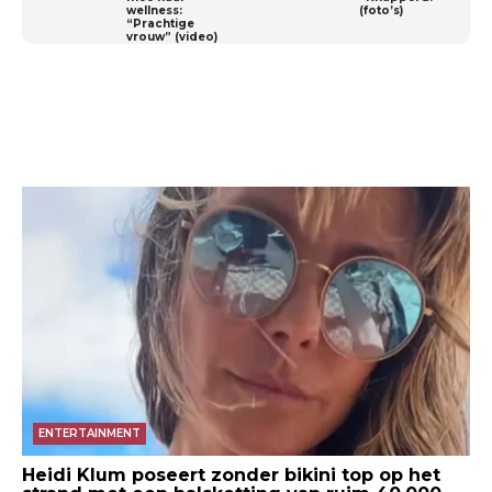
wellness:
(foto’s)
“Prachtige
vrouw” (video)
ENTERTAINMENT
Heidi Klum poseert zonder bikini top op het