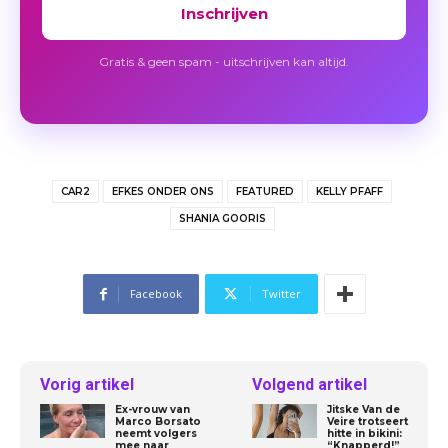
Inschrijven
Gratis & geen spam - uitschrijven kan altijd.
CAR2
EFKES ONDER ONS
FEATURED
KELLY PFAFF
SHANIA GOORIS
Facebook
Twitter
Vorig artikel
Volgend artikel
Ex-vrouw van
Jitske Van de
Marco Borsato
Veire trotseert
neemt volgers
hitte in bikini:
mee naar
“Knapperd!”