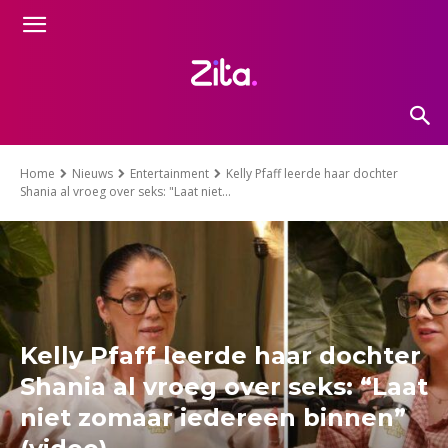
Home
Nieuws
Entertainment
Kelly Pfaff leerde haar dochter
Shania al vroeg over seks: "Laat niet...
Kelly Pfaff leerde haar dochter
Shania al vroeg over seks: “Laat
niet zomaar iedereen binnen”