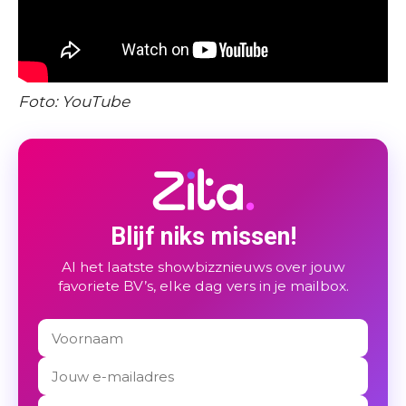
Foto: YouTube
Blijf niks missen!
Al het laatste showbizznieuws over jouw
favoriete BV’s, elke dag vers in je mailbox.