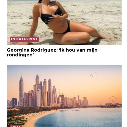
ENTERTAINMENT
Georgina Rodríguez: ‘Ik hou van mijn
rondingen’