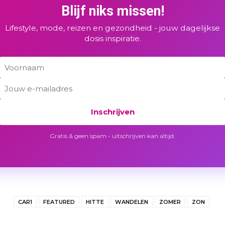
Blijf niks missen!
Lifestyle, mode, reizen en gezondheid - jouw dagelijkse
dosis inspiratie.
Inschrijven
Gratis & geen spam - uitschrijven kan altijd.
CAR1
FEATURED
HITTE
WANDELEN
ZOMER
ZON