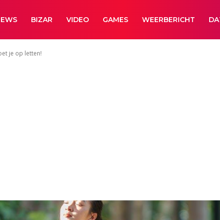
NEWS
BIZAR
VIDEO
GAMES
WEERBERICHT
DA
t je op letten!