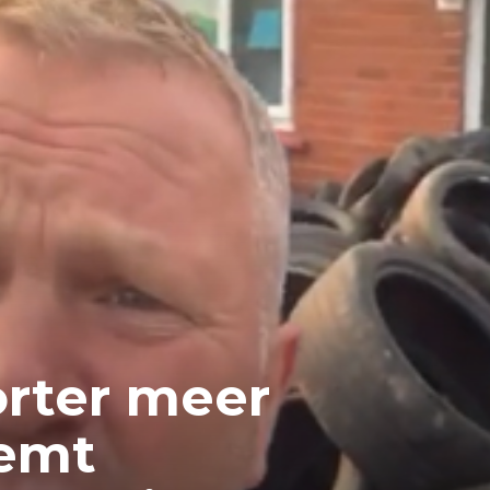
orter meer
eemt