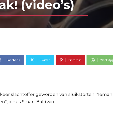
! (video’s)
Facebook
Twitter
Pinterest
WhatsAp
 keer slachtoffer geworden van sluikstorten. “Iemand
n”, aldus Stuart Baldwin.