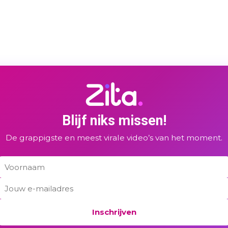
Blijf niks missen!
De grappigste en meest virale video’s van het moment.
Inschrijven