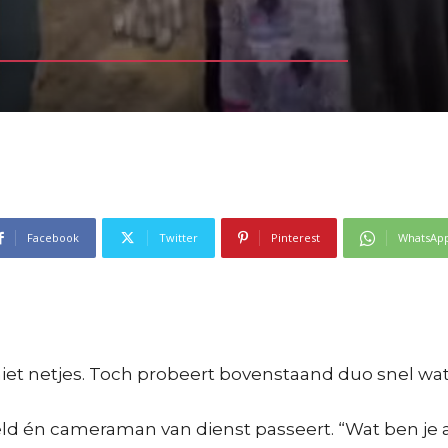
Facebook
Twitter
Pinterest
WhatsAp
s niet netjes. Toch probeert bovenstaand duo snel w
 én cameraman van dienst passeert. “Wat ben je aan 