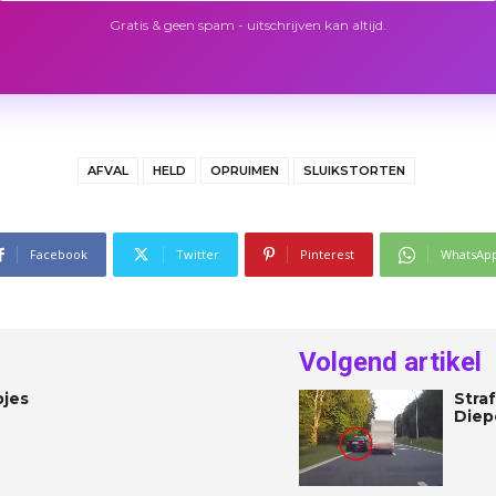
Gratis & geen spam - uitschrijven kan altijd.
AFVAL
HELD
OPRUIMEN
SLUIKSTORTEN
Facebook
Twitter
Pinterest
WhatsAp
Volgend artikel
pjes
Stra
Diep