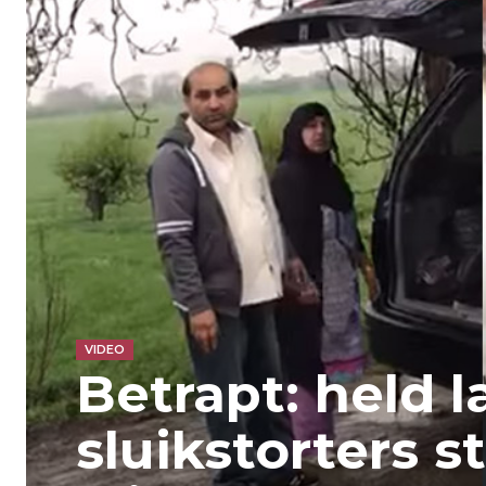
VIDEO
Betrapt: held l
sluikstorters 