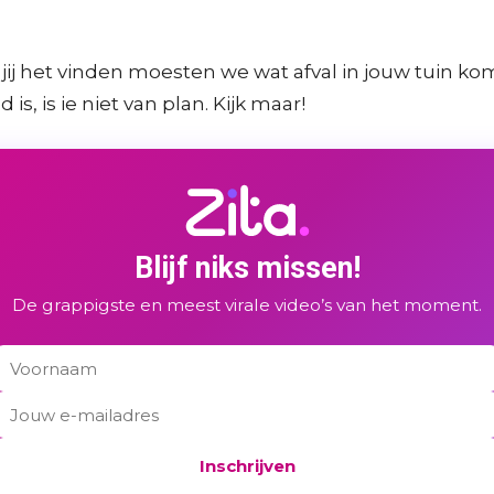
u jij het vinden moesten we wat afval in jouw tuin k
s, is ie niet van plan. Kijk maar!
Blijf niks missen!
De grappigste en meest virale video’s van het moment.
Inschrijven