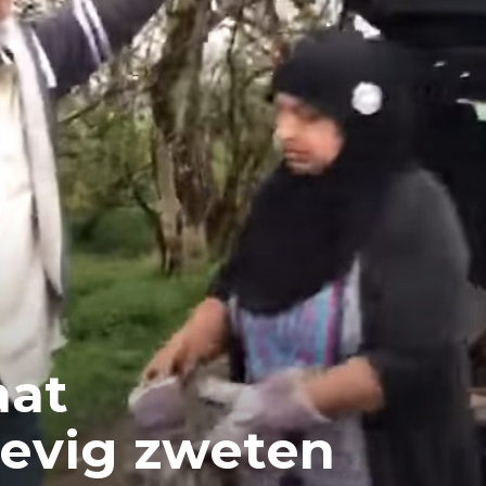
aat
stevig zweten