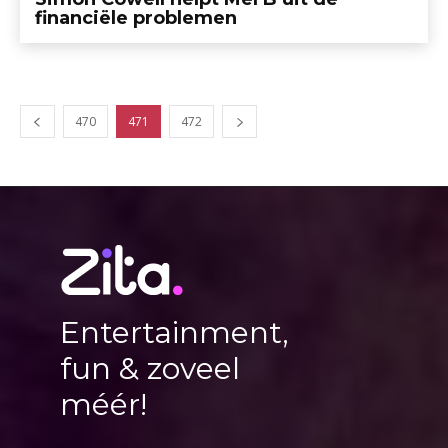
financiële problemen
470
471
472
Entertainment,
fun & zoveel
méér!