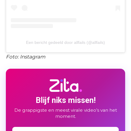
Een bericht gedeeld door allfails (@allfails)
Foto: Instagram
Blijf niks missen!
De grappigste en meest virale video’s van het
moment.