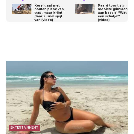
Kerel gaat met
Paard toont zijn
houten plank van
mooiste glimlach
trap, maar krijgt
aan baasje: “Wat
daar al snel spijt
een schatje!”
van (video)
(video)
ENTERTAINMENT