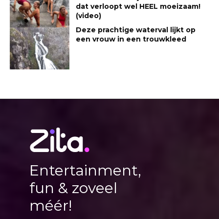
dat verloopt wel HEEL moeizaam!
(video)
Deze prachtige waterval lijkt op
een vrouw in een trouwkleed
Entertainment,
fun & zoveel
méér!