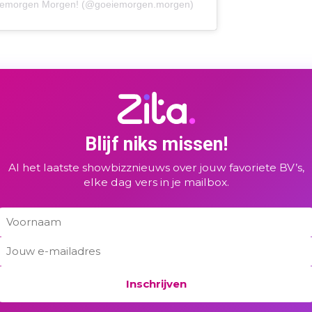
eiemorgen Morgen! (@goeiemorgen.morgen)
Blijf niks missen!
Al het laatste showbizznieuws over jouw favoriete BV’s,
elke dag vers in je mailbox.
Inschrijven