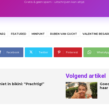
Gratis & geen spam - uitschrijven kan altijd.
AR2
FEATURED
MINPUNT
RUBEN VAN GUCHT
VALENTINE BESAR
Facebook
Twitter
Pinterest
WhatsAp
Volgend artikel
t in bikini: “Prachtig!”
Goed
haar