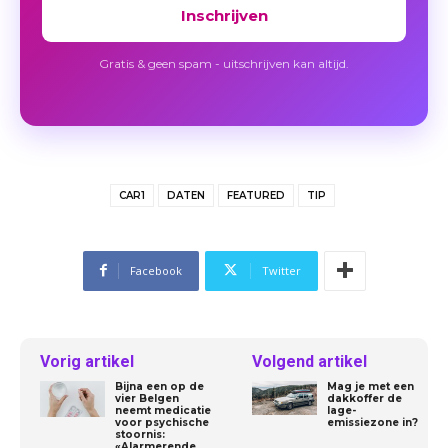
Inschrijven
Gratis & geen spam - uitschrijven kan altijd.
CAR1
DATEN
FEATURED
TIP
Facebook
Twitter
Vorig artikel
Volgend artikel
Bijna een op de
Mag je met een
vier Belgen
dakkoffer de
neemt medicatie
lage-
voor psychische
emissiezone in?
stoornis:
«Alarmerende