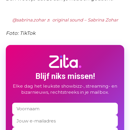
@sabrina.zohar
♬ original sound – Sabrina Zohar
Foto: TikTok
Blijf niks missen!
Elke dag het leukste showbizz-, streaming- en
bizarnieuws, rechtstreeks in je mailbox.