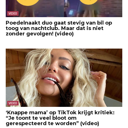
VIDEO
Poedelnaakt duo gaat stevig van bil op
toog van nachtclub. Maar dat is niet
zonder gevolgen! (video)
VIDEO
‘Knappe mama’ op TikTok krijgt kritiek:
“Je toont te veel bloot om
gerespecteerd te worden” (video)