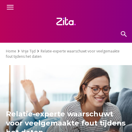
Home
Vrije Tijd
Relatie-experte waarschuwt voor veelgemaakte
fout tijdens het daten
Relatie-experte waarschuwt
voor veelgemaakte fout tijdens