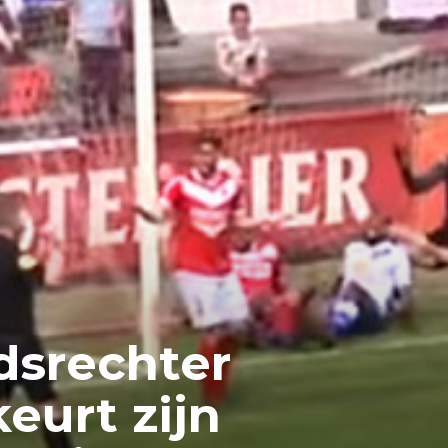
srechter
keurt zijn