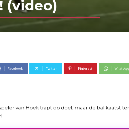
 (video)
Facebook
Twitter
Pinterest
WhatsAp
ler van Hoek trapt op doel, maar de bal kaatst ter
!