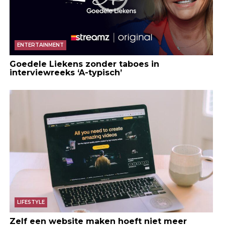
ENTERTAINMENT
Goedele Liekens zonder taboes in
interviewreeks ‘A-typisch’
LIFESTYLE
Zelf een website maken hoeft niet meer