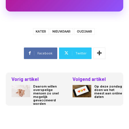
KATER
NIEUWJAAR
OUDJAAR
Facebook
Twitter
Vorig artikel
Volgend artikel
Daarom willen
Op deze zondag
overspelige
doen we het
mensen zo snel
meest aan online
mogelijk
daten
gevaccineerd
worden