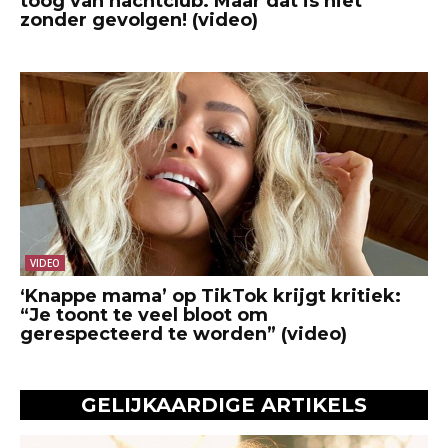
toog van nachtclub. Maar dat is niet
zonder gevolgen! (video)
VIDEO
‘Knappe mama’ op TikTok krijgt kritiek:
“Je toont te veel bloot om
gerespecteerd te worden” (video)
GELIJKAARDIGE ARTIKELS