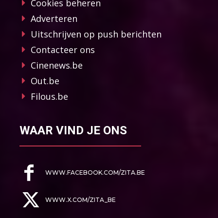
Cookies beheren
Adverteren
Uitschrijven op push berichten
Contacteer ons
Cinenews.be
Out.be
Filous.be
WAAR VIND JE ONS
WWW.FACEBOOK.COM/ZITA.BE
WWW.X.COM/ZITA_BE