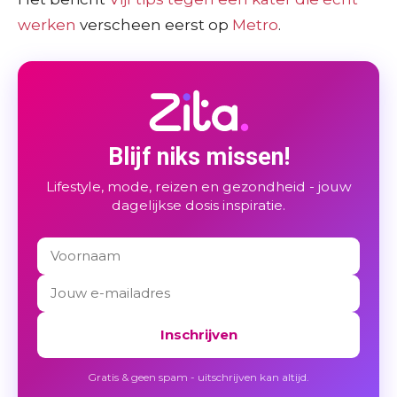
werken
verscheen eerst op
Metro
.
Blijf niks missen!
Lifestyle, mode, reizen en gezondheid - jouw
dagelijkse dosis inspiratie.
Inschrijven
Gratis & geen spam - uitschrijven kan altijd.