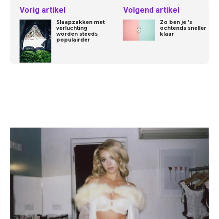
Vorig artikel
Volgend artikel
Slaapzakken met
Zo ben je ’s
verluchting
ochtends sneller
worden steeds
klaar
populairder