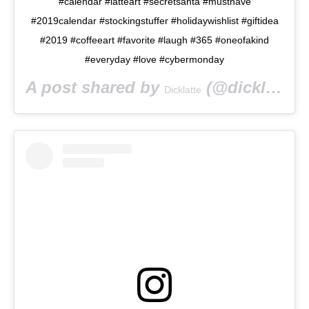
#calendar #latteart #secretsanta #musthave
#2019calendar #stockingstuffer #holidaywishlist #giftidea
#2019 #coffeeart #favorite #laugh #365 #oneofakind
#everyday #love #cybermonday
A post shared by
(@dicklatte) on
Dicklatte