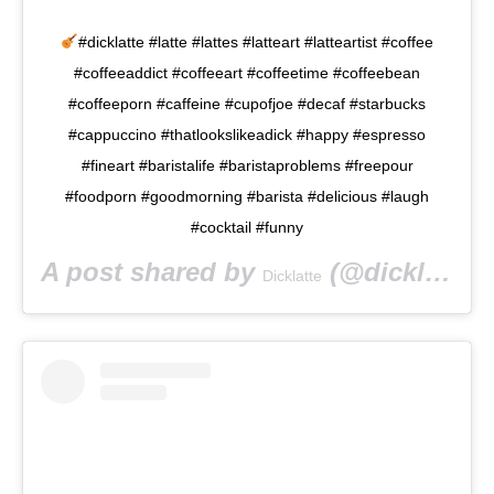
#dicklatte #latte #lattes #latteart #latteartist #coffee
#coffeeaddict #coffeeart #coffeetime #coffeebean
#coffeeporn #caffeine #cupofjoe #decaf #starbucks
#cappuccino #thatlookslikeadick #happy #espresso
#fineart #baristalife #baristaproblems #freepour
#foodporn #goodmorning #barista #delicious #laugh
#cocktail #funny
A post shared by
(@dicklatte) on
Dicklatte