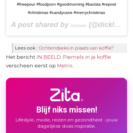
#freepour #foodporn #goodmorning #barista #repost
#christmas #candycane #merrychristmas
A post shared by
(@dicklatte) on
Dicklatte
Lees ook :
Ochtendseks in plaats van koffie?
Het bericht
IN BEELD. Piemels in je koffie
verscheen eerst op
Metro
.
Blijf niks missen!
Lifestyle, mode, reizen en gezondheid - jouw
dagelijkse dosis inspiratie.