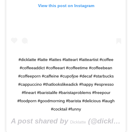
View this post on Instagram
#dicklatte #latte #lattes #latteart #latteartist #coffee
#coffeeaddict #coffeeart #coffeetime #coffeebean
#coffeeporn #caffeine #cupofjoe #decaf #starbucks
#cappuccino #thatlookslikeadick #happy #espresso
#fineart #baristalife #baristaproblems #freepour
#foodporn #goodmorning #barista #delicious #laugh
#cocktail #funny
A post shared by
(@dicklatte) on
Dicklatte