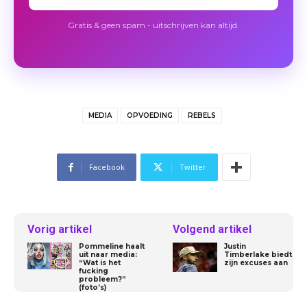
Gratis & geen spam - uitschrijven kan altijd.
MEDIA
OPVOEDING
REBELS
Facebook
Twitter
Vorig artikel
Volgend artikel
Pommeline haalt
Justin
uit naar media:
Timberlake biedt
“Wat is het
zijn excuses aan
fucking
probleem?”
(foto’s)