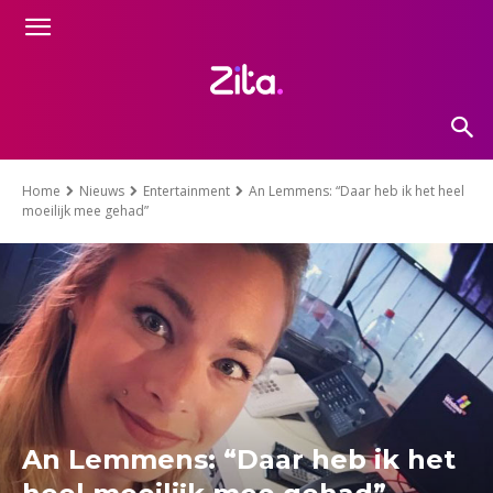
Home
Nieuws
Entertainment
An Lemmens: “Daar heb ik het heel
moeilijk mee gehad”
An Lemmens: “Daar heb ik het