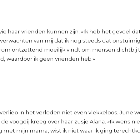
e haar vrienden kunnen zijn. «Ik heb het gevoel d
wachten van mij dat ik nog steeds dat onstuimige, z
om ontzettend moeilijk vindt om mensen dichtbij te 
nd, waardoor ik geen vrienden heb.»
rliep in het verleden niet even vlekkeloos. June w
de voogdij kreeg over haar zusje Alana. «Ik wens ni
ing met mijn mama, wist ik niet waar ik ging terecht