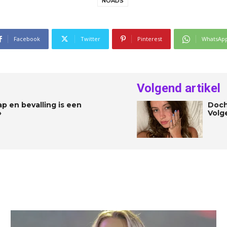
NOADS
Facebook
Twitter
Pinterest
WhatsAp
Volgend artikel
p en bevalling is een
Doch
»
Volg