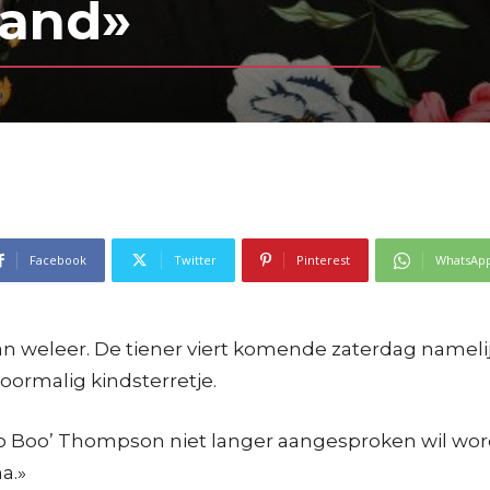
mand»
Facebook
Twitter
Pinterest
WhatsAp
van weleer. De tiener viert komende zaterdag nameli
ormalig kindsterretje.
Boo Boo’ Thompson niet langer aangesproken wil w
a.»