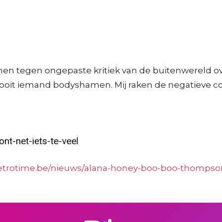
en tegen ongepaste kritiek van de buitenwereld ove
l nooit iemand bodyshamen. Mij raken de negatieve c
ont-net-iets-te-veel
metrotime.be/nieuws/alana-honey-boo-boo-thompson-