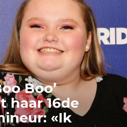
Boo Boo’
t haar 16de
mineur: «Ik