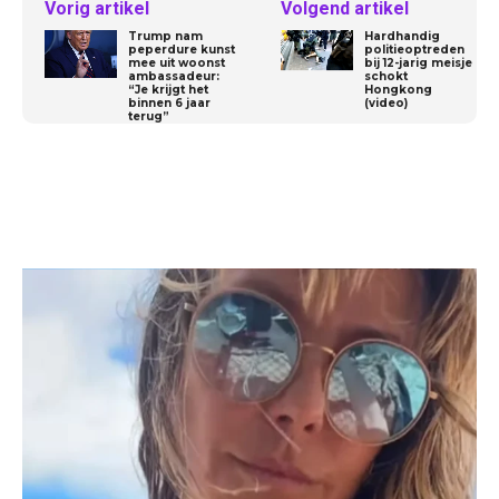
Vorig artikel
Volgend artikel
Trump nam
Hardhandig
peperdure kunst
politieoptreden
mee uit woonst
bij 12-jarig meisje
ambassadeur:
schokt
“Je krijgt het
Hongkong
binnen 6 jaar
(video)
terug”