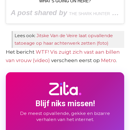
WHAT'S GOING ON HERE?
A post shared by
(@marktheshark) on
THE SHARK HUNTER
Lees ook:
Jitske Van de Veire laat opvallende
tatoeage op haar achterwerk zetten (foto)
Het bericht
WTF! Vis zuigt zich vast aan billen
van vrouw (video)
verscheen eerst op
Metro
.
Blijf niks missen!
De meest opvallende, gekke en bizarre
verhalen van het internet.