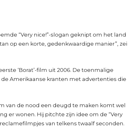
oemde “Very nice!”-slogan geknipt om het land
hstan op een korte, gedenkwaardige manier”, zei
erste ‘Borat’-film uit 2006. De toenmalige
e de Amerikaanse kranten met advertenties die
e om van de nood een deugd te maken komt wel
ng er wonen. Hij pitchte zijn idee om de “Very
 reclamefilmpjes van telkens twaalf seconden.