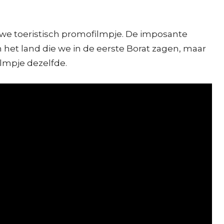
euwe toeristisch promofilmpje. De imposante
 het land die we in de eerste Borat zagen, maar
ilmpje dezelfde.