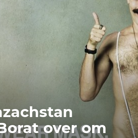
Kazachstan
Borat over om