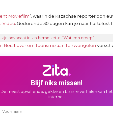
ent Moviefilm
‘, waarin de Kazachse reporter opnieuw
 Video
. Gedurende 30 dagen kan je naar hartelust f
ijn advocaat in z’n hemd zette: “Wat een creep”
an Borat over om toerisme aan te zwengelen
versch
Blijf niks missen!
De meest opvallende, gekke en bizarre verhalen van het
internet.