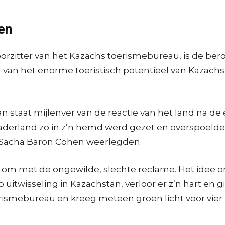
en
orzitter van het Kazachs toerismebureau, is de ber
ing van het enorme toeristisch potentieel van Kazac
taat mijlenver van de reactie van het land na de e
vaderland zo in z’n hemd werd gezet en overspoeld
r Sacha Baron Cohen weerlegden.
ver om met de ongewilde, slechte reclame. Het ide
uitwisseling in Kazachstan, verloor er z’n hart en gi
rismebureau en kreeg meteen groen licht voor vier