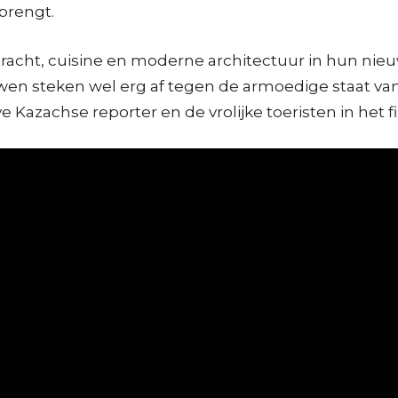
brengt.
urpracht, cuisine en moderne architectuur in hun ni
uwen steken wel erg af tegen de armoedige staat van
e Kazachse reporter en de vrolijke toeristen in het f