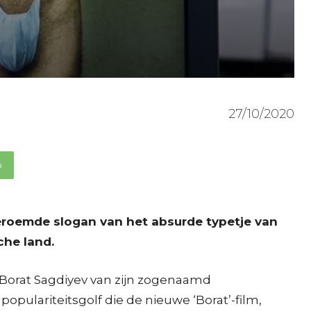
27/10/2020
p
 beroemde slogan van het absurde typetje van
che land.
 Borat Sagdiyev van zijn zogenaamd
opulariteitsgolf die de nieuwe ‘Borat’-film,