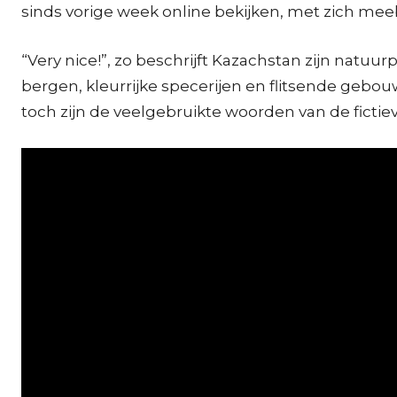
sinds vorige week online bekijken, met zich mee
“Very nice!”, zo beschrijft Kazachstan zijn natu
bergen, kleurrijke specerijen en flitsende gebo
toch zijn de veelgebruikte woorden van de fictiev