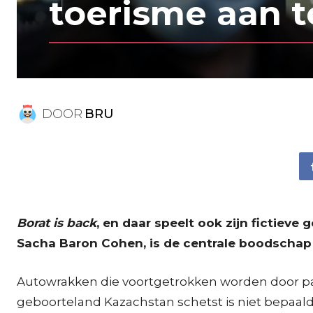
toerisme aan 
DOOR
BRU
Borat is back
, en daar speelt ook zijn fictiev
Sacha Baron Cohen, is de centrale boodschap
Autowrakken die voortgetrokken worden door paa
geboorteland Kazachstan schetst is niet bepaald f