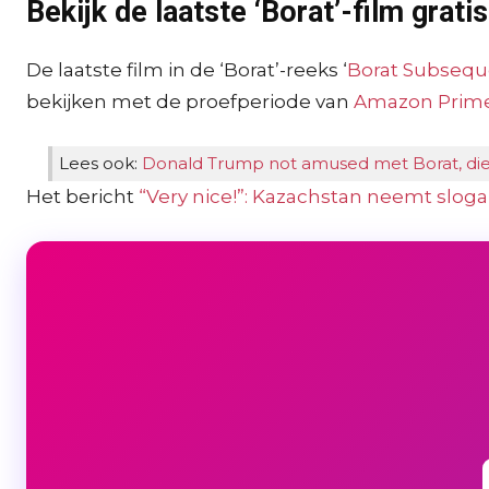
Bekijk de laatste ‘Borat’-film gratis
De laatste film in de ‘Borat’-reeks ‘
Borat Subsequ
bekijken met de proefperiode van
Amazon Prime
Lees ook:
Donald Trump not amused met Borat, die z
Het bericht
“Very nice!”: Kazachstan neemt slog