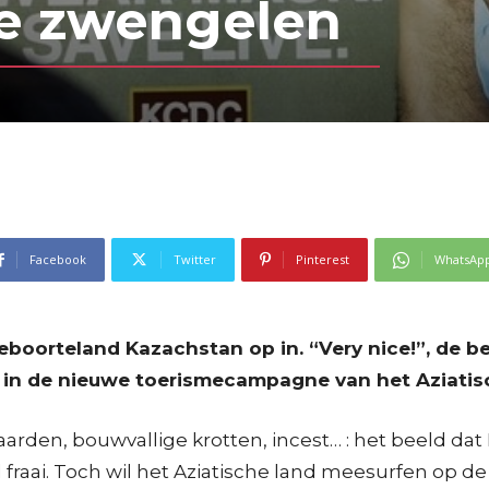
te zwengelen
Facebook
Twitter
Pinterest
WhatsAp
e geboorteland Kazachstan op in. “Very nice!”, de
 in de nieuwe toerismecampagne van het Aziatis
rden, bouwvallige krotten, incest… : het beeld dat
raai. Toch wil het Aziatische land meesurfen op de p