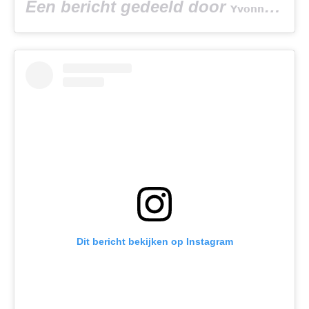
Een bericht gedeeld door
(
𝗬𝘃𝗼𝗻𝗻𝗲 𝗕𝗮𝗿
Dit bericht bekijken op Instagram