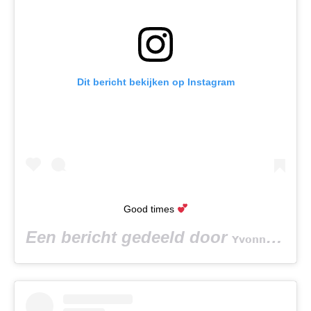
Dit bericht bekijken op Instagram
Good times
Een bericht gedeeld door
(
𝗬𝘃𝗼𝗻𝗻𝗲 𝗕𝗮𝗿