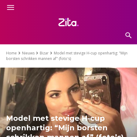
Home
Nieuws
Bizar
Model met stevige H-cup openhartig: "Mijn
borsten schrikken mannen af" (foto's)
Model met stevige H-cup
openhartig: “Mijn borsten