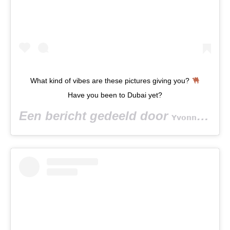
What kind of vibes are these pictures giving you?
Have you been to Dubai yet?
Een bericht gedeeld door
(
𝗬𝘃𝗼𝗻𝗻𝗲 𝗕𝗮𝗿