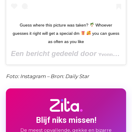
Guess where this picture was taken?
Whoever
guesses it right will get a special dm
you can guess
as often as you like
Een bericht gedeeld door
(
𝗬𝘃𝗼𝗻𝗻𝗲 𝗕𝗮𝗿
Foto: Instagram – Bron: Daily Star
Blijf niks missen!
De meest opvallende, gekke en bizarre