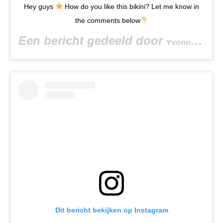
Hey guys
How do you like this bikini? Let me know in
the comments below
Een bericht gedeeld door
(
𝗬𝘃𝗼𝗻𝗻𝗲 𝗕𝗮𝗿
Dit bericht bekijken op Instagram