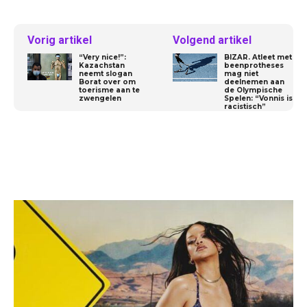
Vorig artikel
Volgend artikel
“Very nice!”:
BIZAR. Atleet met
Kazachstan
beenprotheses
neemt slogan
mag niet
Borat over om
deelnemen aan
toerisme aan te
de Olympische
zwengelen
Spelen: “Vonnis is
racistisch”