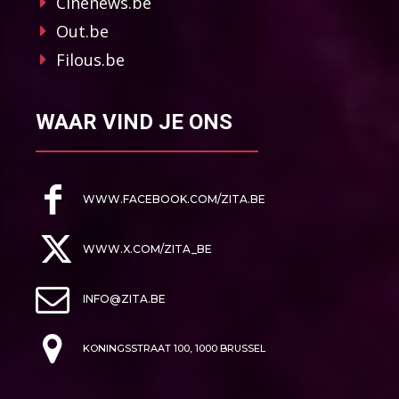
Cinenews.be
Out.be
Filous.be
WAAR VIND JE ONS
WWW.FACEBOOK.COM/ZITA.BE
WWW.X.COM/ZITA_BE
INFO@ZITA.BE
KONINGSSTRAAT 100, 1000 BRUSSEL