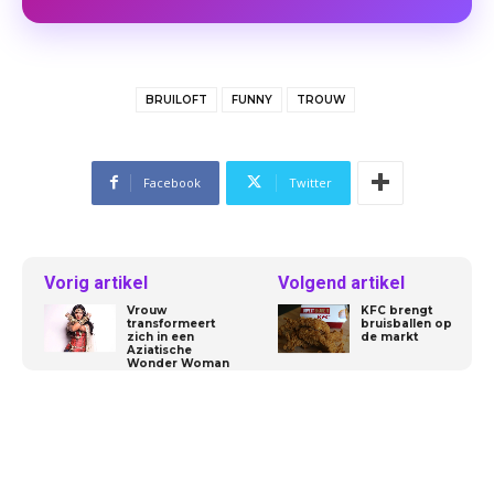
BRUILOFT
FUNNY
TROUW
Facebook
Twitter
Vorig artikel
Volgend artikel
Vrouw
KFC brengt
transformeert
bruisballen op
zich in een
de markt
Aziatische
Wonder Woman