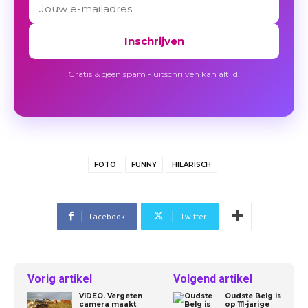
Inschrijven
Gratis & geen spam - uitschrijven kan altijd.
Reddid / DedRuck
FOTO
FUNNY
HILARISCH
Facebook
Twitter
Vorig artikel
Volgend artikel
Reddid / Diginixy
VIDEO. Vergeten
Oudste Belg is
camera maakt
op 111-jarige