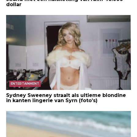
dollar
Reddid / j3nn1f3r00
ENTERTAINMENT
Reddid / MuffinHatLP
Sydney Sweeney straalt als ultieme blondine
in kanten lingerie van Syrn (foto’s)