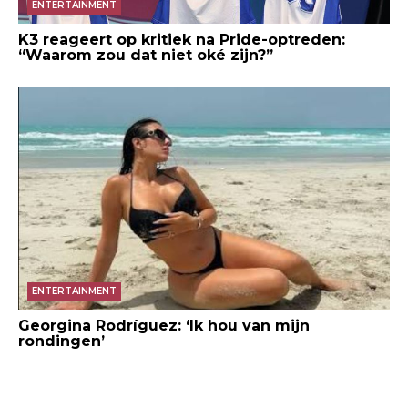
ENTERTAINMENT
K3 reageert op kritiek na Pride-optreden:
“Waarom zou dat niet oké zijn?”
Twitter / FCBayernEN
ENTERTAINMENT
Georgina Rodríguez: ‘Ik hou van mijn
rondingen’
Reddid / Mike Pants