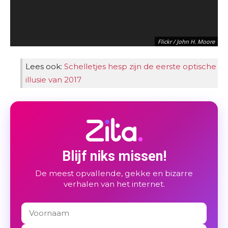
Flickr / John H. Moore
Lees ook:
Schelletjes hesp zijn de eerste optische
illusie van 2017
Blijf niks missen!
De meest opvallende, gekke en bizarre
Reddid / Cant_trust-Hillary
verhalen van het internet.