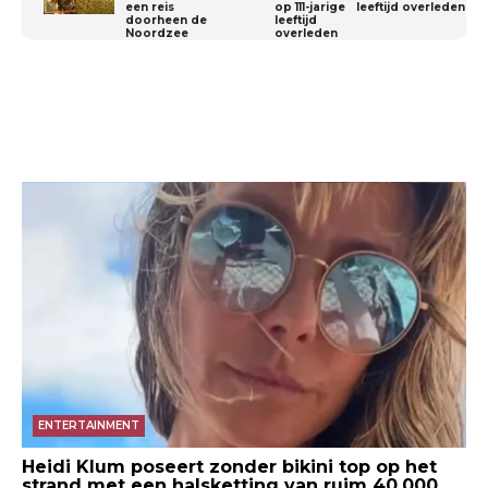
een reis
leeftijd overleden
doorheen de
Noordzee
Reddid / Grown_Man_Poops
ENTERTAINMENT
Heidi Klum poseert zonder bikini top op het
strand met een halsketting van ruim 40.000