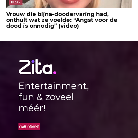
BIZAR
Vrouw die bijna-doodervaring had,
onthult wat ze voelde: “Angst voor de
dood is onnodig” (video)
Entertainment,
fun & zoveel
méér!