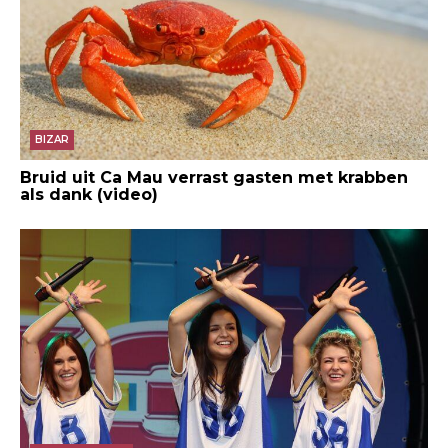
Reddid / Trololman72
BIZAR
Bruid uit Ca Mau verrast gasten met krabben
als dank (video)
Reddid / bestdayforpizza