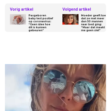
Vorig artikel
Volgend artikel
Pasgeboren
Moeder geeft toe
baby test positief
dat ze met meer
op coronavirus:
dan 50 mannen
“Geen idee hoe
naar bed ging:
dit is kunnen
“Maar dat maakt
gebeuren”
me geen slet”