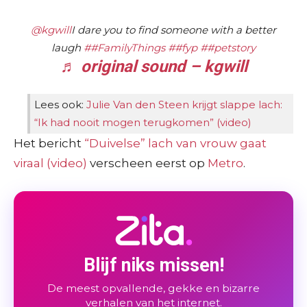
@kgwill
I dare you to find someone with a better
laugh
##FamilyThings
##fyp
##petstory
♬ original sound – kgwill
Lees ook:
Julie Van den Steen krijgt slappe lach:
“Ik had nooit mogen terugkomen” (video)
Het bericht
“Duivelse” lach van vrouw gaat
viraal (video)
verscheen eerst op
Metro
.
Blijf niks missen!
De meest opvallende, gekke en bizarre
verhalen van het internet.