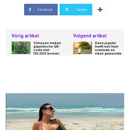
Facebook
Twitter
Vorig artikel
Volgend artikel
Chinezen maken
Deze jogster
gigantische QR-
heeft een heel
code met
vreemde en
130.000 bomen
vieze gewoonte