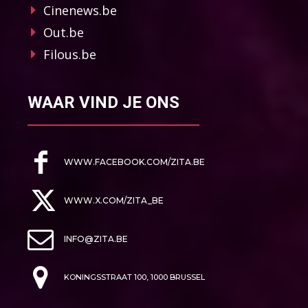
Cinenews.be
Out.be
Filous.be
WAAR VIND JE ONS
WWW.FACEBOOK.COM/ZITA.BE
WWW.X.COM/ZITA_BE
INFO@ZITA.BE
KONINGSSTRAAT 100, 1000 BRUSSEL