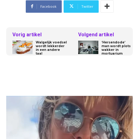
Facebook
Twitter
Vorig artikel
Volgend artikel
Walgelijk voedsel
‘Hersendode’
wordt lekkerder
man wordt plots
in een andere
wakker in
taal
mortuarium