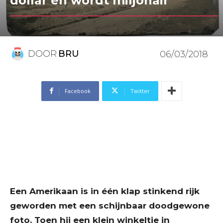
dollar en wordt miljonair
DOOR
BRU
06/03/2018
Facebook
Twitter
Een Amerikaan is in één klap stinkend rijk
geworden met een schijnbaar doodgewone
foto. Toen hij een klein winkeltje in