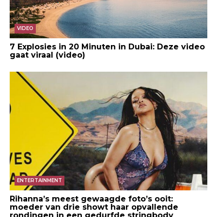
VIDEO
7 Explosies in 20 Minuten in Dubai: Deze video
gaat viraal (video)
ENTERTAINMENT
Rihanna’s meest gewaagde foto’s ooit:
moeder van drie showt haar opvallende
rondingen in een gedurfde stringbody