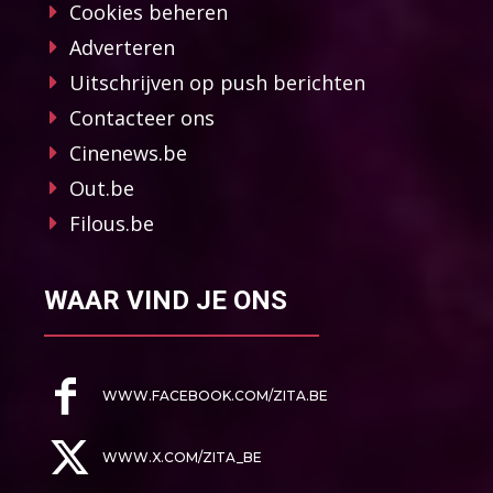
Cookies beheren
Adverteren
Uitschrijven op push berichten
Contacteer ons
Cinenews.be
Out.be
Filous.be
WAAR VIND JE ONS
WWW.FACEBOOK.COM/ZITA.BE
WWW.X.COM/ZITA_BE