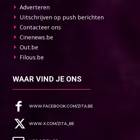
Adverteren
Uitschrijven op push berichten
Contacteer ons
Cinenews.be
Out.be
Filous.be
WAAR VIND JE ONS
WWW.FACEBOOK.COM/ZITA.BE
WWW.X.COM/ZITA_BE