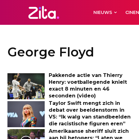
NIEUWS
CINE
George Floyd
Pakkende actie van Thierry
Henry: voetballegende knielt
exact 8 minuten en 46
seconden (video)
Taylor Swift mengt zich in
debat over beeldenstorm in
VS: “Ik walg van standbeelden
die racistische figuren eren”
Amerikaanse sheriff sluit zich
aan bij betogers: “Laten we