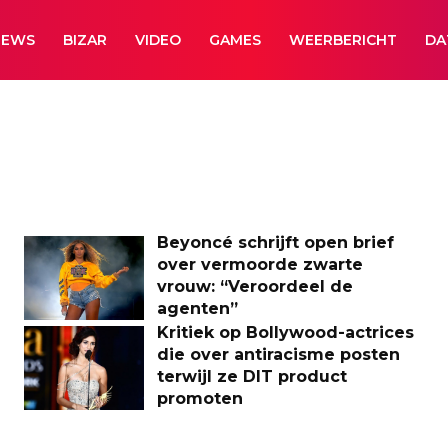
NEWS
BIZAR
VIDEO
GAMES
WEERBERICHT
DA
Beyoncé schrijft open brief
over vermoorde zwarte
vrouw: “Veroordeel de
agenten”
Kritiek op Bollywood-actrices
die over antiracisme posten
terwijl ze DIT product
promoten