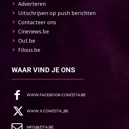
Adverteren
Uitschrijven op push berichten
Contacteer ons
Cinenews.be
Out.be
Filous.be
WAAR VIND JE ONS
WWW.FACEBOOK.COM/ZITA.BE
WWW.X.COM/ZITA_BE
INFO@ZITA.BE