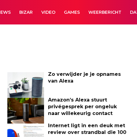
NEWS
BIZAR
VIDEO
GAMES
WEERBERICHT
DA
Zo verwijder je je opnames
van Alexa
Amazon’s Alexa stuurt
privégesprek per ongeluk
naar willekeurig contact
Internet ligt in een deuk met
review over strandbal die 100