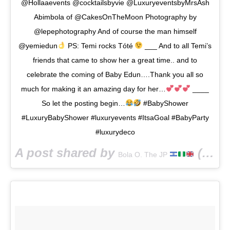
@Hollaaevents @cocktailsbyvie @LuxuryeventsbyMrsAsh
Abimbola of @CakesOnTheMoon Photography by
@lepephotography And of course the man himself
@yemiedun
PS: Temi rocks Tóté
___ And to all Temi’s
friends that came to show her a great time.. and to
celebrate the coming of Baby Edun….Thank you all so
much for making it an amazing day for her…
____
So let the posting begin…
#BabyShower
#LuxuryBabyShower #luxuryevents #ItsaGoal #BabyParty
#luxurydeco
A post shared by
(@bolasings) on
Bola O. The JP