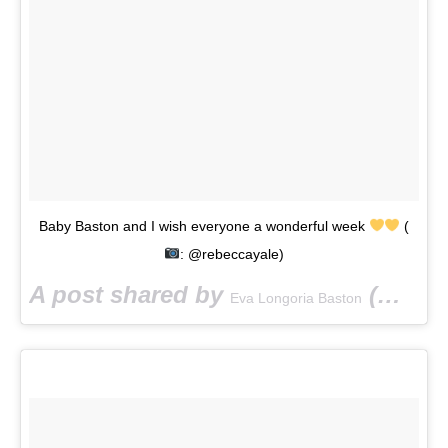
Baby Baston and I wish everyone a wonderful week
(
: @rebeccayale)
A post shared by
(@evalongoria) on
Eva Longoria Baston