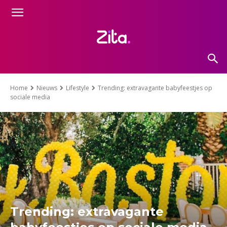
Home
Nieuws
Lifestyle
Trending: extravagante babyfeestjes op
sociale media
Trending: extravagante