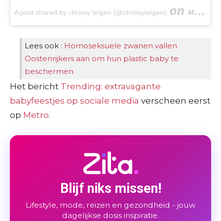
on
A post shared by chrissy teigen (@chrissyteigen)
Mar 6, 2016 at 2:23pm PST
Lees ook :
Homoseksuele zwanen vallen
Oostenrijkers aan om hun plastic baby te
beschermen
Het bericht
Trending: extravagante
babyfeestjes op sociale media
verscheen eerst
op
Metro
.
Blijf niks missen!
Lifestyle, mode, reizen en gezondheid - jouw
dagelijkse dosis inspiratie.