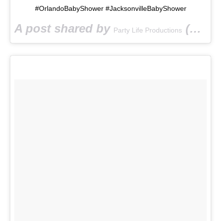
#OrlandoBabyShower #JacksonvilleBabyShower
A post shared by
(@partylifepro) on
Party Life Productions