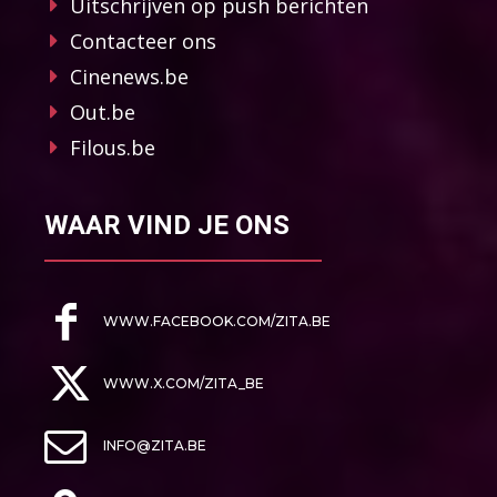
Uitschrijven op push berichten
Contacteer ons
Cinenews.be
Out.be
Filous.be
WAAR VIND JE ONS
WWW.FACEBOOK.COM/ZITA.BE
WWW.X.COM/ZITA_BE
INFO@ZITA.BE