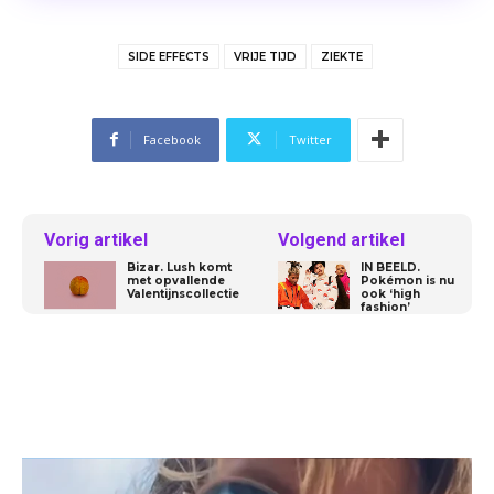
SIDE EFFECTS
VRIJE TIJD
ZIEKTE
Facebook
Twitter
Vorig artikel
Volgend artikel
Bizar. Lush komt
IN BEELD.
met opvallende
Pokémon is nu
Valentijnscollectie
ook ‘high
fashion’