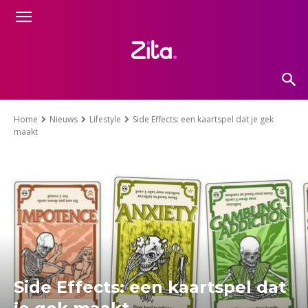
Home
Nieuws
Lifestyle
Side Effects: een kaartspel dat je gek
maakt
Side Effects: een kaartspel dat