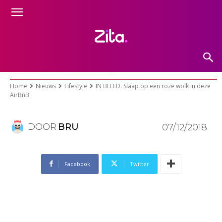
IN BEELD. Slaap op een roze
wolk in deze AirBnB
Home
Nieuws
Lifestyle
IN BEELD. Slaap op een roze wolk in deze
AirBnB
DOOR
BRU
07/12/2018
Facebook
Twitter