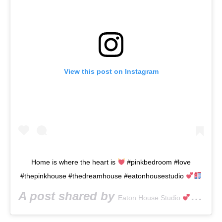
View this post on Instagram
Home is where the heart is
#pinkbedroom #love
#thepinkhouse #thedreamhouse #eatonhousestudio
A post shared by
(@e
Eaton House Studio