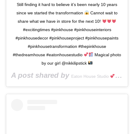
Still finding it hard to believe it’s been nearly 10 years
since we started the transformation
Cannot wait to
share what we have in store for the next 10!
#excitingtimes #pinkhouse #pinkhouseinteriors
#pinkhousedecor #pinkhouseproject #pinkhousepaints
#pinkhousetransformation #thepinkhouse
#thedreamhouse #eatonhousestudio
Magical photo
by our girl @nikkilipstick
A post shared by
(@e
Eaton House Studio