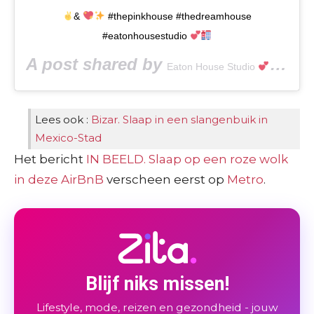
&
#thepinkhouse #thedreamhouse
#eatonhousestudio
A post shared by
(@e
Eaton House Studio
Lees ook :
Bizar. Slaap in een slangenbuik in
Mexico-Stad
Het bericht
IN BEELD. Slaap op een roze wolk
in deze AirBnB
verscheen eerst op
Metro
.
Blijf niks missen!
Lifestyle, mode, reizen en gezondheid - jouw