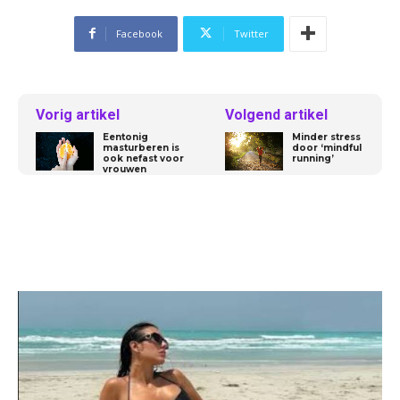
Facebook
Twitter
Vorig artikel
Volgend artikel
Eentonig
Minder stress
masturberen is
door ‘mindful
ook nefast voor
running’
vrouwen