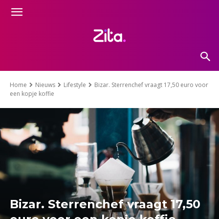
Home
Nieuws
Lifestyle
Bizar. Sterrenchef vraagt 17,50 euro voor
een kopje koffie
Bizar. Sterrenchef vraagt 17,50