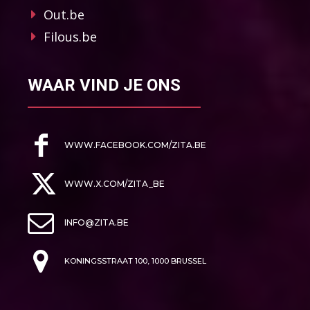
Out.be
Filous.be
WAAR VIND JE ONS
WWW.FACEBOOK.COM/ZITA.BE
WWW.X.COM/ZITA_BE
INFO@ZITA.BE
KONINGSSTRAAT 100, 1000 BRUSSEL