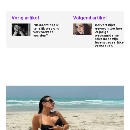
Vorig artikel
Volgend artikel
“Ik dacht dat ik
Pervert kijkt
te lelijk was om
gewoon toe hoe
verkracht te
21-jarige
worden”
webcamdame
stikt door zijn
levensgevaarlijke
verzoeken