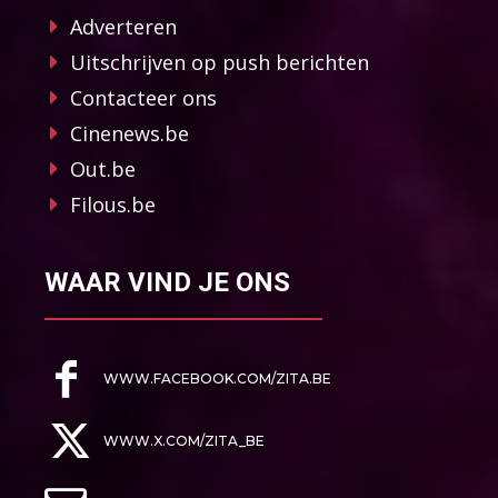
Adverteren
Uitschrijven op push berichten
Contacteer ons
Cinenews.be
Out.be
Filous.be
WAAR VIND JE ONS
WWW.FACEBOOK.COM/ZITA.BE
WWW.X.COM/ZITA_BE