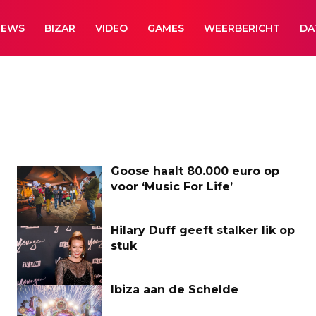
NEWS
BIZAR
VIDEO
GAMES
WEERBERICHT
DA
Goose haalt 80.000 euro op
voor ‘Music For Life’
Hilary Duff geeft stalker lik op
stuk
Ibiza aan de Schelde