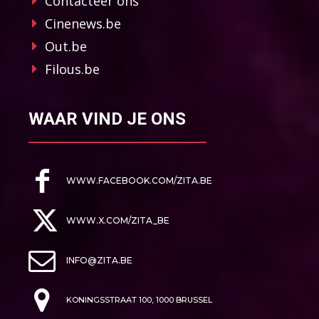
Contacteer ons
Cinenews.be
Out.be
Filous.be
WAAR VIND JE ONS
WWW.FACEBOOK.COM/ZITA.BE
WWW.X.COM/ZITA_BE
INFO@ZITA.BE
KONINGSSTRAAT 100, 1000 BRUSSEL