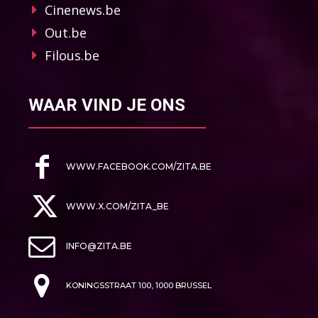
Cinenews.be
Out.be
Filous.be
WAAR VIND JE ONS
WWW.FACEBOOK.COM/ZITA.BE
WWW.X.COM/ZITA_BE
INFO@ZITA.BE
KONINGSSTRAAT 100, 1000 BRUSSEL