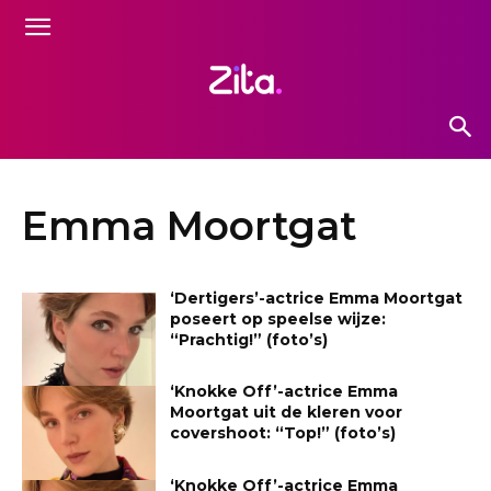
Emma Moortgat
‘Dertigers’-actrice Emma Moortgat
poseert op speelse wijze:
“Prachtig!” (foto’s)
‘Knokke Off’-actrice Emma
Moortgat uit de kleren voor
covershoot: “Top!” (foto’s)
‘Knokke Off’-actrice Emma