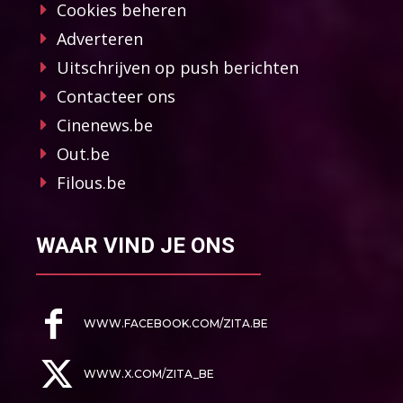
Cookies beheren
Adverteren
Uitschrijven op push berichten
Contacteer ons
Cinenews.be
Out.be
Filous.be
WAAR VIND JE ONS
WWW.FACEBOOK.COM/ZITA.BE
WWW.X.COM/ZITA_BE