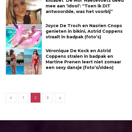
Elisabet ‘De Mol’ Haesevoets deed
mee aan ‘Idool’: “Toen ik DIT
antwoordde, was het voorbij”
Joyce De Troch en Nasrien Cnops
genieten in bikini, Astrid Coppens
straalt in badpak (foto’s)
Véronique De Kock en Astrid
Coppens stralen in badpak en
Martine Prenen leert niet zomaar
een sexy dansje (foto’s/video)
1
2
3