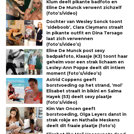
Klum deelt pikante badfoto en
Eline De Munck verwent zichzelf
(foto’s/video)
Dochter van Wesley Sonck toont
‘sideboob’, Clara Cleymans straalt
in pikante outfit en Dina Tersago
laat zich verwennen
(foto’s/video’s)
Eline De Munck post sexy
badpakfoto, Klaasje (K3) toont haar
geheim voor een strak lichaam en
Lesley-Ann Poppe deelt dit intiem
moment (foto’s/video’s)
Astrid Coppens geeft
borstvoeding op het strand, ‘mol’
Elisabet straalt in bikini en Salma
Hayek (53) deelt sexy plaatje
(foto’s/video)
Kim Van Oncen geeft
borstvoeding, Olga Leyers danst in
strak rokje en Nathalie Meskens
deelt dit fraaie plaatje (foto’s)