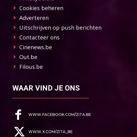
Cookies beheren
Adverteren
Uitschrijven op push berichten
Contacteer ons
Cinenews.be
Out.be
Filous.be
WAAR VIND JE ONS
WWW.FACEBOOK.COM/ZITA.BE
WWW.X.COM/ZITA_BE