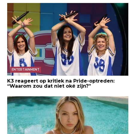
ENTERTAINMENT
K3 reageert op kritiek na Pride-optreden:
“Waarom zou dat niet oké zijn?”