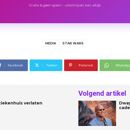
Gratis & geen spam - uitschrijven kan altijd.
MEDIA
STAR WARS
Facebook
Twitter
Pinterest
WhatsAp
Volgend artikel
iekenhuis verlaten
Dway
cade