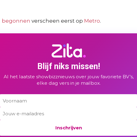
jn begonnen
verscheen eerst op
Metro
.
Blijf niks missen!
Al het laatste showbizznieuws over jouw favoriete BV’s,
elke dag vers in je mailbox.
Inschrijven