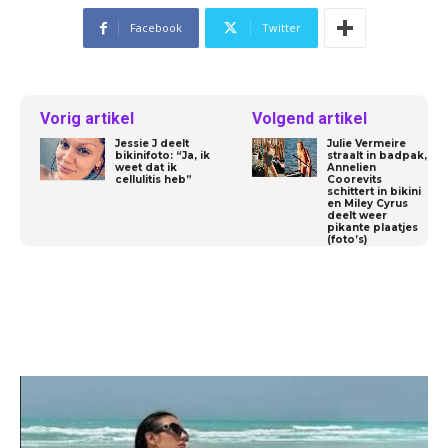
Facebook
Twitter
Vorig artikel
Volgend artikel
Jessie J deelt
Julie Vermeire
bikinifoto: “Ja, ik
straalt in badpak,
weet dat ik
Annelien
cellulitis heb”
Coorevits
schittert in bikini
en Miley Cyrus
deelt weer
pikante plaatjes
(foto’s)