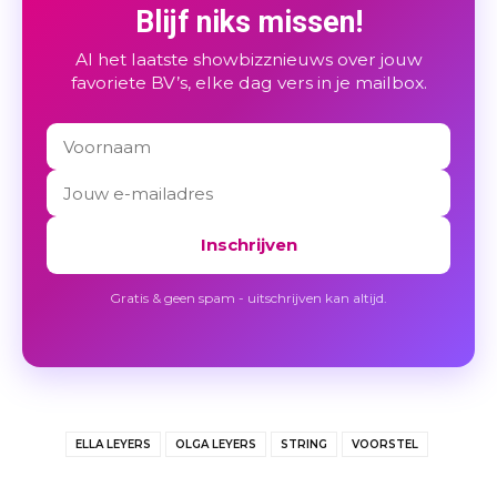
Blijf niks missen!
Al het laatste showbizznieuws over jouw
favoriete BV’s, elke dag vers in je mailbox.
Inschrijven
Gratis & geen spam - uitschrijven kan altijd.
ELLA LEYERS
OLGA LEYERS
STRING
VOORSTEL