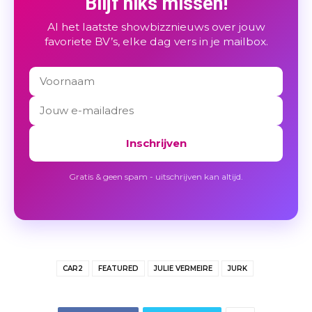
Blijf niks missen!
Al het laatste showbizznieuws over jouw
favoriete BV’s, elke dag vers in je mailbox.
Inschrijven
Gratis & geen spam - uitschrijven kan altijd.
CAR2
FEATURED
JULIE VERMEIRE
JURK