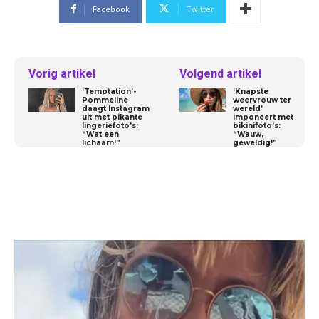
Facebook
Twitter
Vorig artikel
Volgend artikel
‘Temptation’-
‘Knapste
Pommeline
weervrouw ter
daagt Instagram
wereld’
uit met pikante
imponeert met
lingeriefoto’s:
bikinifoto’s:
“Wat een
“Wauw,
lichaam!”
geweldig!”