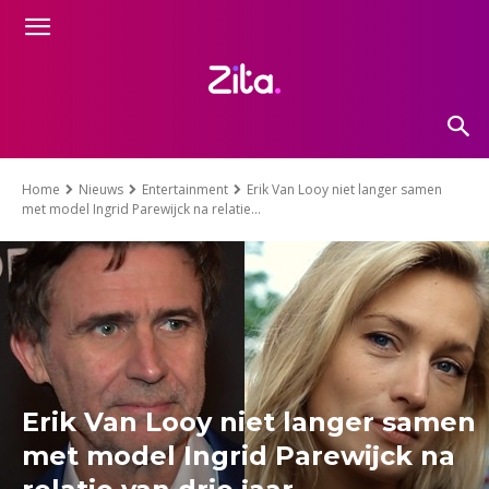
Home
Nieuws
Entertainment
Erik Van Looy niet langer samen
met model Ingrid Parewijck na relatie...
Erik Van Looy niet langer samen
met model Ingrid Parewijck na