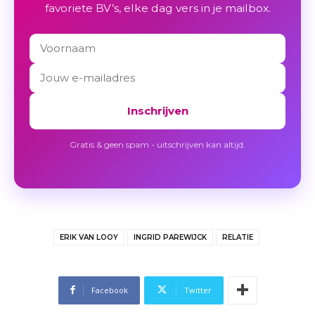
favoriete BV’s, elke dag vers in je mailbox.
Inschrijven
Gratis & geen spam - uitschrijven kan altijd.
ERIK VAN LOOY
INGRID PAREWIJCK
RELATIE
Facebook
Twitter