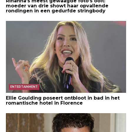
Rihanna’s meest gewaagde foto’s ooit:
moeder van drie showt haar opvallende
rondingen in een gedurfde stringbody
ENTERTAINMENT
Ellie Goulding poseert ontbloot in bad in het
romantische hotel in Florence