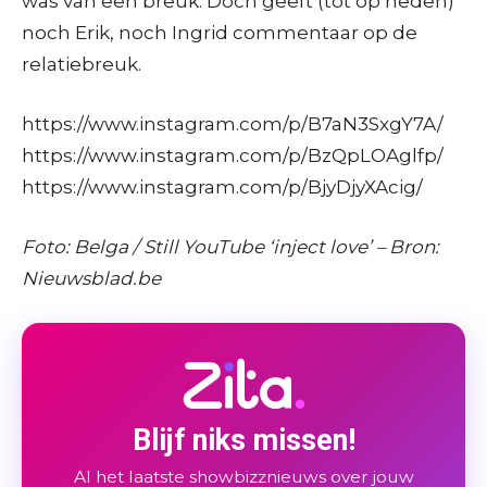
was van een breuk. Doch geeft (tot op heden)
noch Erik, noch Ingrid commentaar op de
relatiebreuk.
https://www.instagram.com/p/B7aN3SxgY7A/
https://www.instagram.com/p/BzQpLOAglfp/
https://www.instagram.com/p/BjyDjyXAcig/
Foto: Belga / Still YouTube ‘inject love’ – Bron:
Nieuwsblad.be
Blijf niks missen!
Al het laatste showbizznieuws over jouw