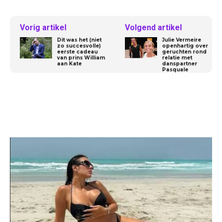
Vorig artikel
Volgend artikel
Dit was het (niet
Julie Vermeire
zo succesvolle)
openhartig over
eerste cadeau
geruchten rond
van prins William
relatie met
aan Kate
danspartner
Pasquale