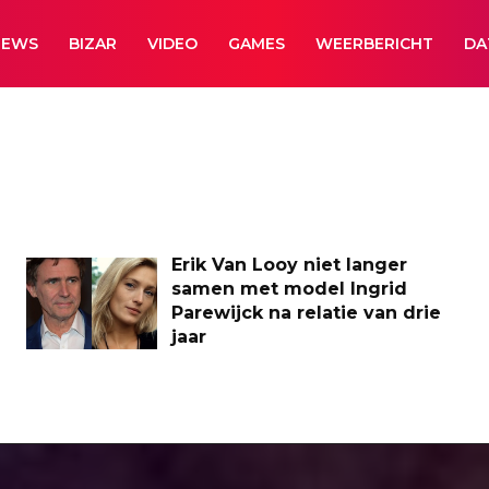
NEWS
BIZAR
VIDEO
GAMES
WEERBERICHT
DA
Erik Van Looy niet langer
samen met model Ingrid
Parewijck na relatie van drie
jaar