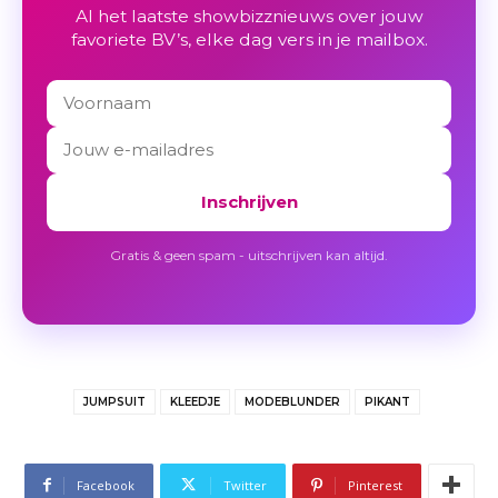
Al het laatste showbizznieuws over jouw
favoriete BV’s, elke dag vers in je mailbox.
Inschrijven
Gratis & geen spam - uitschrijven kan altijd.
JUMPSUIT
KLEEDJE
MODEBLUNDER
PIKANT
Facebook
Twitter
Pinterest