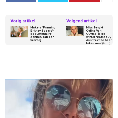
Vorig artikel
Volgend artikel
Makers ‘Framing
Miss België
Britney Spears’-
Celine Van
documentaire
Ouytsel is de
denken aan een
winter ‘kotsbeu’,
vervolg
dus trekt ze haar
bikini aan! (foto)