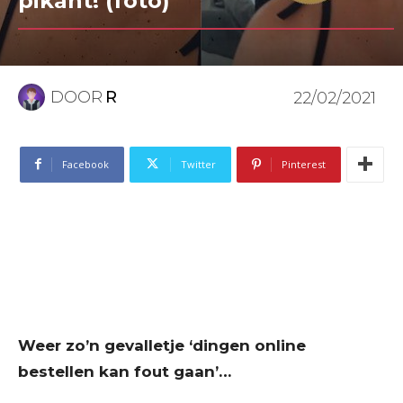
pikant! (foto)
DOOR
R
22/02/2021
Facebook
Twitter
Pinterest
Weer zo’n gevalletje ‘dingen online
bestellen kan fout gaan’…