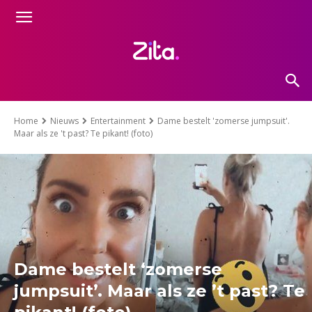
Home
Nieuws
Entertainment
Dame bestelt 'zomerse jumpsuit'.
Maar als ze 't past? Te pikant! (foto)
Dame bestelt ‘zomerse
jumpsuit’. Maar als ze ’t past? Te