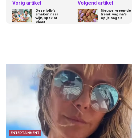
Vorig artikel
Volgend artikel
Deze lolly’s
Nieuwe, vreemde
smaken naar
trend: vagina’s
wijn, spek of
op je nagels
pizza
ENTERTAINMENT