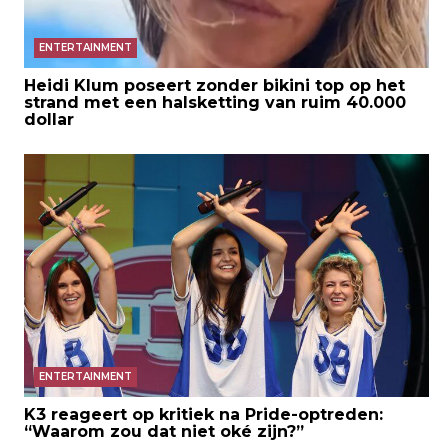
ENTERTAINMENT
Heidi Klum poseert zonder bikini top op het
strand met een halsketting van ruim 40.000
dollar
ENTERTAINMENT
K3 reageert op kritiek na Pride-optreden:
“Waarom zou dat niet oké zijn?”