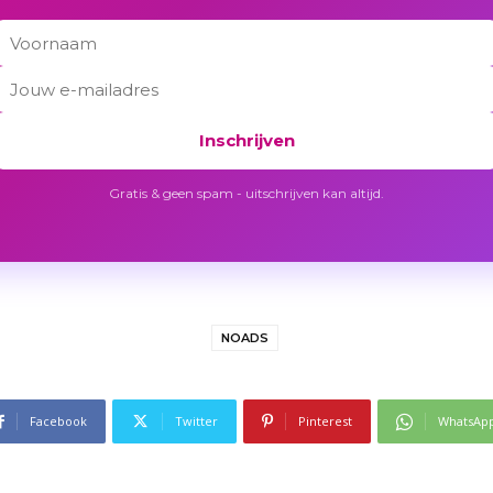
Inschrijven
Gratis & geen spam - uitschrijven kan altijd.
NOADS
Facebook
Twitter
Pinterest
WhatsAp