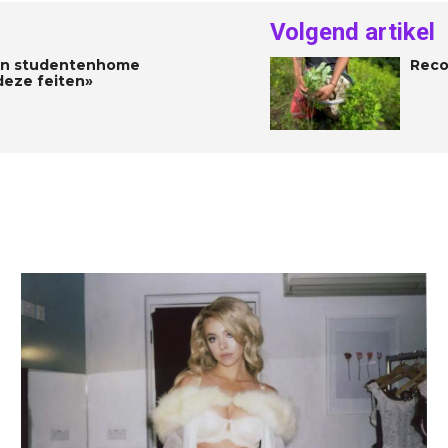
Volgend artikel
 in studentenhome
Reco
deze feiten»