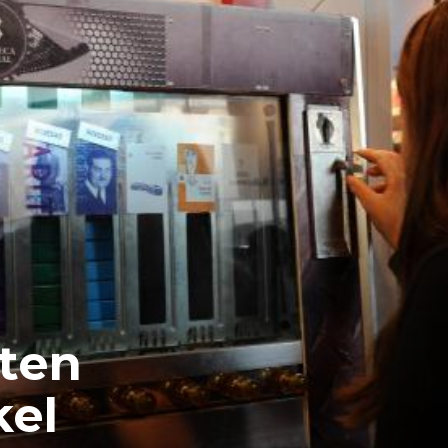
ten
kel