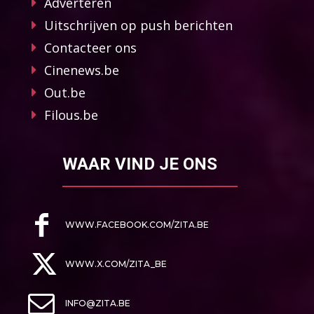
Adverteren
Uitschrijven op push berichten
Contacteer ons
Cinenews.be
Out.be
Filous.be
WAAR VIND JE ONS
WWW.FACEBOOK.COM/ZITA.BE
WWW.X.COM/ZITA_BE
INFO@ZITA.BE