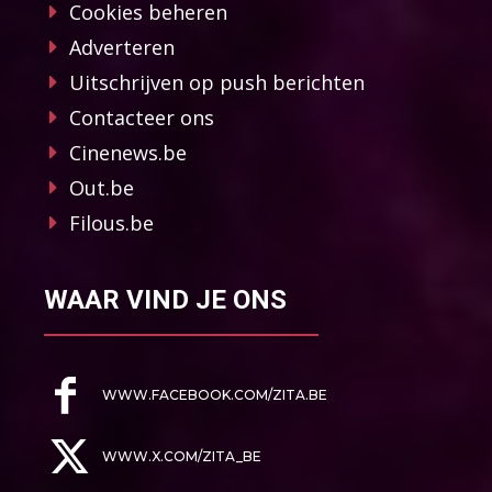
Cookies beheren
Adverteren
Uitschrijven op push berichten
Contacteer ons
Cinenews.be
Out.be
Filous.be
WAAR VIND JE ONS
WWW.FACEBOOK.COM/ZITA.BE
WWW.X.COM/ZITA_BE