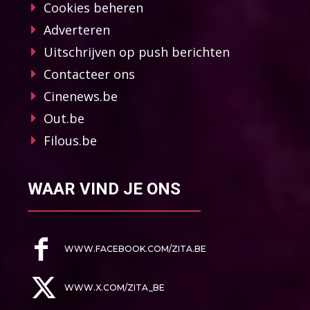
Cookies beheren
Adverteren
Uitschrijven op push berichten
Contacteer ons
Cinenews.be
Out.be
Filous.be
WAAR VIND JE ONS
WWW.FACEBOOK.COM/ZITA.BE
WWW.X.COM/ZITA_BE