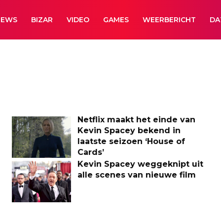
NEWS
BIZAR
VIDEO
GAMES
WEERBERICHT
DA
Netflix maakt het einde van
Kevin Spacey bekend in
laatste seizoen ‘House of
Cards’
Kevin Spacey weggeknipt uit
alle scenes van nieuwe film