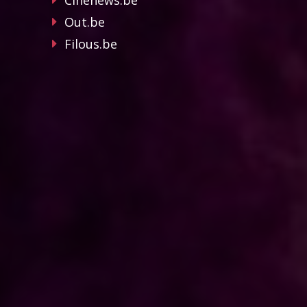
Cinenews.be
Out.be
Filous.be